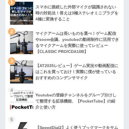
1
スマホに接続した外部マイクが認識されない
時の対処法！答えは3極ステレオミニプラグを
4極に変換すること
2
マイクアームは長いものを選べ！ゲーム配信
やzoom会議、youtubeの動画制作に活用でき
るマイクアームを実際に使ってレビュー
【CLASSIC PRO/CDA10B】
3
【AT2035レビュー】ゲーム実況や動画配信に
はこれを買っておけ！実際に僕が使っている
おすすめのコンデンサマイク
4
Youtubeの登録チャンネルをグループ分けし
て整理する拡張機能、【PocketTube】の紹
介と使い方
5
【SpeedDial2】よく使うブックマークをサム