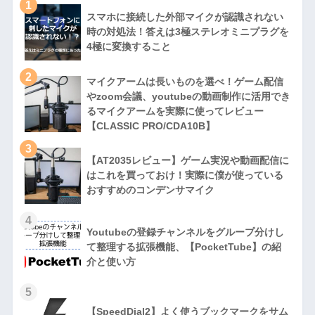
1
スマホに接続した外部マイクが認識されない
時の対処法！答えは3極ステレオミニプラグを
4極に変換すること
2
マイクアームは長いものを選べ！ゲーム配信
やzoom会議、youtubeの動画制作に活用でき
るマイクアームを実際に使ってレビュー
【CLASSIC PRO/CDA10B】
3
【AT2035レビュー】ゲーム実況や動画配信に
はこれを買っておけ！実際に僕が使っている
おすすめのコンデンサマイク
4
Youtubeの登録チャンネルをグループ分けし
て整理する拡張機能、【PocketTube】の紹
介と使い方
5
【SpeedDial2】よく使うブックマークをサム